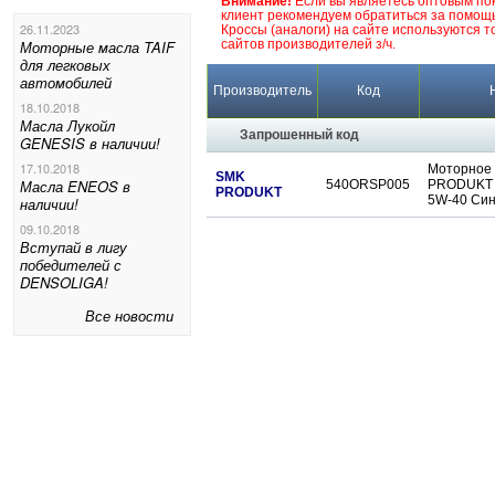
Внимание!
Если вы являетесь оптовым по
клиент рекомендуем обратиться за помощь
26.11.2023
Кроссы (аналоги) на сайте используются 
Моторные масла TAIF
сайтов производителей з/ч.
для легковых
автомобилей
Производитель
Код
18.10.2018
Масла Лукойл
Запрошенный код
GENESIS в наличии!
17.10.2018
Моторное
SMK
Масла ENEOS в
540ORSP005
PRODUKT 
PRODUKT
5W-40 Син
наличии!
09.10.2018
Вступай в лигу
победителей с
DENSOLIGA!
Все новости